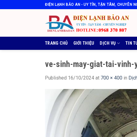
Skip
ĐIỆN LẠNH BẢO AN - UY TÍN, TẬN TÂM, CHUYÊN N
to
content
TRANG CHỦ
GIỚI THIỆU
DỊCH VỤ
TIN T
ve-sinh-may-giat-tai-vinh-
Published
16/10/2024
at
700 × 400
in
Dịc