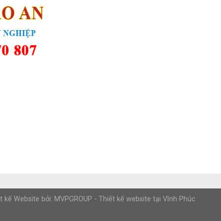
t kế Website bởi: MVPGROUP -
Thiết kế website tại Vĩnh Phúc