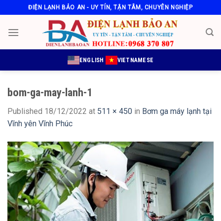
Skip
ĐIỆN LẠNH BẢO AN - UY TÍN, TẬN TÂM, CHUYÊN NGHIỆP
to
content
ENGLISH
VIETNAMESE
bom-ga-may-lanh-1
Published
18/12/2022
at
511 × 450
in
Bơm ga máy lạnh tại
Vĩnh yên Vĩnh Phúc