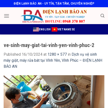
Skip
ĐIỆN LẠNH BẢO AN - UY TÍN, TẬN TÂM, CHUYÊN NGHIỆP
to
content
ENGLISH
VIETNAMESE
ve-sinh-may-giat-tai-vinh-yen-vinh-phuc-2
Published
16/10/2024
at
1280 × 577
in
Dịch vụ vệ sinh
máy giặt, máy rửa bát tại Vĩnh Yên, Vĩnh Phúc – ĐIỆN LẠNH
BẢO AN