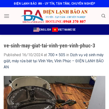
Skip
ĐIỆN LẠNH BẢO AN - UY TÍN, TẬN TÂM, CHUYÊN NGHIỆP
to
content
ENGLISH
VIETNAMESE
ve-sinh-may-giat-tai-vinh-yen-vinh-phuc-3
Published
16/10/2024
at
700 × 505
in
Dịch vụ vệ sinh máy
giặt, máy rửa bát tại Vĩnh Yên, Vĩnh Phúc – ĐIỆN LẠNH BẢO
AN