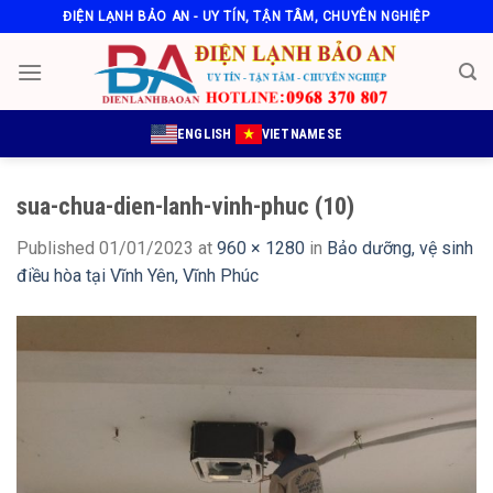
Skip
ĐIỆN LẠNH BẢO AN - UY TÍN, TẬN TÂM, CHUYÊN NGHIỆP
to
content
ENGLISH
VIETNAMESE
sua-chua-dien-lanh-vinh-phuc (10)
Published
01/01/2023
at
960 × 1280
in
Bảo dưỡng, vệ sinh
điều hòa tại Vĩnh Yên, Vĩnh Phúc