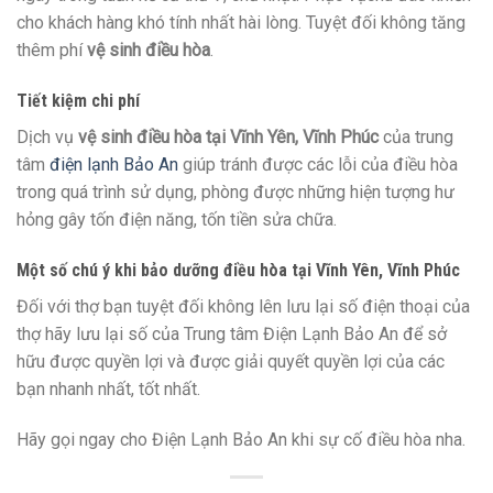
cho
khách hàng
khó tính
nhất
hài lòng. Tuyệt đối
không
tăng
thêm phí
vệ sinh điều hòa
.
Tiết kiệm chi phí
Dịch vụ
vệ sinh điều hòa tại Vĩnh Yên, Vĩnh Phúc
của trung
tâm
điện lạnh Bảo An
giúp tránh được
các
lỗi của điều hòa
trong quá trình sử dụng, phòng được
những
hiện tượng hư
hỏng gây tốn điện năng, tốn
tiền
sửa chữa.
Một số
chú ý
khi
bảo dưỡng điều hòa tại Vĩnh Yên, Vĩnh Phúc
Đối
với
thợ bạn tuyệt đối
không
lên lưu lại số điện thoại của
thợ hãy lưu lại số
của Trung tâm Điện Lạnh Bảo An
để
sở
hữu
được
quyền lợi
và được giải quyết
quyền
lợi của
các
bạn
nhanh nhất,
tốt
nhất.
Hãy gọi ngay cho Điện Lạnh Bảo An khi sự cố điều hòa nha.