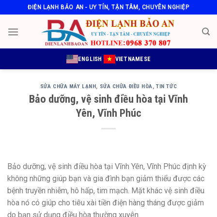
Skip
ĐIỆN LẠNH BẢO AN - UY TÍN, TẬN TÂM, CHUYÊN NGHIỆP
to
content
ENGLISH
VIETNAMESE
SỬA CHỮA MÁY LẠNH
,
SỬA CHỮA ĐIỀU HÒA
,
TIN TỨC
Bảo dưỡng, vệ sinh điều hòa tại Vĩnh
Yên, Vĩnh Phúc
Bảo dưỡng, vệ sinh điều hòa tại Vĩnh Yên, Vĩnh Phúc định kỳ
không
những
giúp bạn và gia đình bạn
giảm thiểu
được
các
bệnh truyền nhiễm, hô hấp, tim mạch. Mặt khác vệ sinh điều
hòa nó
có
giúp cho
tiêu xài
tiền điện hàng tháng được giảm
do bạn
sử dụng
điều hòa thường xuyên.