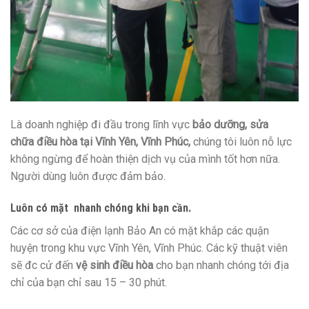
Là
doanh nghiệp
đi đầu trong lĩnh vực
bảo dưỡng, sửa
chữa
điều hòa tại Vĩnh Yên, Vĩnh Phúc,
chúng tôi
luôn
nỗ lực
không
ngừng
để hoàn thiện dịch vụ của mình tốt hơn nữa.
N
gười dùng
luôn được đảm bảo.
Luôn
có
mặt nhanh chóng khi bạn cần.
Các cơ sở của điện lạnh Bảo An
có
mặt khắp
các
quận
huyện trong khu vực Vĩnh Yên, Vĩnh Phúc. Các
kỹ thuật
viên
sẽ đc cử
đến
vệ sinh điều hòa
cho bạn nhanh chóng
tới
địa
chỉ
của bạn chỉ sau 15 – 30 phút.