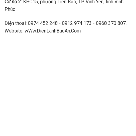
Cơ sở 2
: KHC15, phường Liên Bảo, TP. Vĩnh Yên, tỉnh Vĩnh
Phúc
Điện thoại: 0974 452 248 - 0912 974 173 - 0968 370 807;
Website: wWw.DienLanhBaoAn.Com