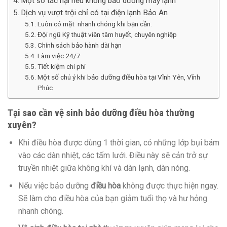
Một số tác hại nếu không bảo dưỡng máy lạnh
Dịch vụ vượt trội chỉ có tại điện lạnh Bảo An
Luôn có mặt nhanh chóng khi bạn cần.
Đội ngũ Kỹ thuật viên tâm huyết, chuyên nghiệp
Chính sách bảo hành dài hạn
Làm việc 24/7
Tiết kiệm chi phí
Một số chú ý khi bảo dưỡng điều hòa tại Vĩnh Yên, Vĩnh
Phúc
Tại sao
cần
vệ sinh bảo dưỡng điều hòa thường
xuyên?
Khi điều hòa được
dùng
1
thời gian,
có
những
lớp bụi bám
vào
các
dàn nhiệt,
các
tấm lưới. Điều này sẽ cản trở sự
truyền nhiệt giữa
không
khí và dàn lạnh, dàn nóng.
Nếu việc bảo dưỡng
điều hòa
không được
thực hiện
ngay.
Sẽ
làm cho
điều hòa của bạn giảm tuổi thọ và hư hỏng
nhanh chóng.