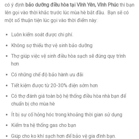
có ý định
bảo dưỡng điều hòa tại Vĩnh Yên, Vĩnh Phúc
thì bạn
lên gọi vào
thời khắc
trước
lúc
mùa hè bắt đầu. Bạn sẽ
có
một
số
thuận tiện
lúc
gọi vào
thời điểm
này:
Luôn kiểm soát được
chi phí.
Không sợ thiếu thợ vệ sinh bảo dưỡng
Thợ giúp việc vệ sinh điều hòa sạch sẽ đúng quy trình
hơn
Có
những
chế độ bảo hành ưu đãi
Tiết kiệm được từ 20-30% điện sớm hơn
Có thợ
đánh giá
toàn bộ
hệ thống điều hòa nhà bạn để
chuẩn bị cho mùa hè
Ít bị sự cố hỏng hóc trong khoảng
thời gian
sử dụng
Kiểm tra hệ thống gas cho bạn
Giúp cho
ko
khí sạch hơn để bảo vệ gia đình bạn.