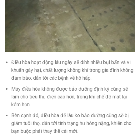
Điều hòa hoạt động lâu ngày sẽ dính
nhiều
bụi bẩn và vi
khuẩn gây hại, chất lượng
không
khí trong gia đình
không
đảm bảo, dẫn
tới
các
bệnh về hô hấp.
Máy điều hòa
không
được bảo dưỡng định kỳ cũng sẽ
làm cho
tiêu thụ điện cao hơn, trong
khi
chế độ mát lại
kém hơn.
Bên cạnh đó, điều hòa để lâu
ko
bảo dưỡng cũng sẽ bị
giảm tuổi thọ, dẫn
tới
tình trạng hư hỏng nặng,
khiến cho
bạn
buộc phải
thay thế
cái
mới.