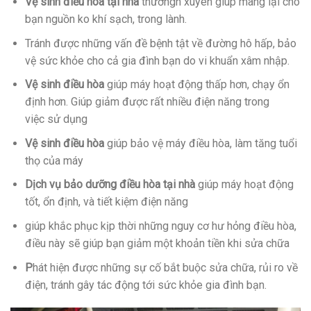
Vệ sinh điều hòa tại nhà
thườngn xuyên giúp
mang lại
cho
bạn nguồn
ko
khí sạch, trong lành.
Tránh được
những
vấn đề bệnh tật về đường hô hấp, bảo
vệ sức khỏe cho cả gia đình bạn do vi khuẩn xâm nhập.
Vệ sinh điều hòa
giúp máy hoạt động
thấp
hơn, chạy ổn
định hơn. Giúp giảm được
rất
nhiều
điện năng trong
việc
sử dụng
Vệ sinh điều hòa
giúp bảo vệ máy điều hòa, làm
tăng
tuổi
thọ của máy
Dịch vụ bảo dưỡng điều hòa tại nhà
giúp máy hoạt động
tốt, ổn định, và
tiết kiệm
điện năng
giúp khắc phục kịp thời
những
nguy cơ hư hỏng điều hòa,
điều này sẽ giúp bạn
giảm
một
khoản
tiền
khi
sửa chữa
P
hát hiện được
những
sự cố
bắt buộc
sửa chữa, rủi ro về
điện,
tránh
gây
tác động
tới
sức khỏe gia đình bạn.