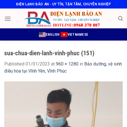
Skip
ĐIỆN LẠNH BẢO AN - UY TÍN, TẬN TÂM, CHUYÊN NGHIỆP
to
content
ENGLISH
VIETNAMESE
sua-chua-dien-lanh-vinh-phuc (151)
Published
01/01/2023
at
960 × 1280
in
Bảo dưỡng, vệ sinh
điều hòa tại Vĩnh Yên, Vĩnh Phúc