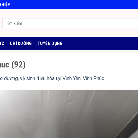
GHIỆP
ỨC
CHỈ ĐƯỜNG
TUYỂN DỤNG
huc (92)
o dưỡng, vệ sinh điều hòa tại Vĩnh Yên, Vĩnh Phúc