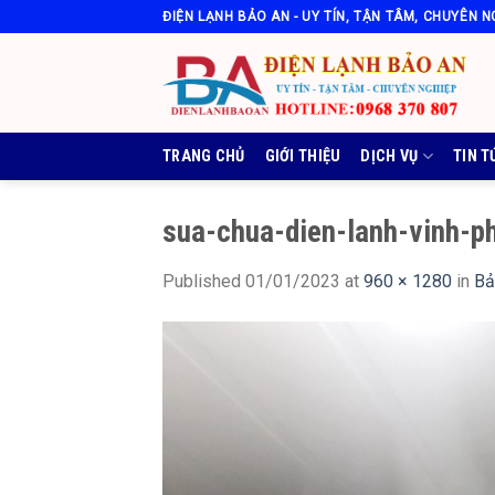
Skip
ĐIỆN LẠNH BẢO AN - UY TÍN, TẬN TÂM, CHUYÊN N
to
content
TRANG CHỦ
GIỚI THIỆU
DỊCH VỤ
TIN T
sua-chua-dien-lanh-vinh-p
Published
01/01/2023
at
960 × 1280
in
Bả