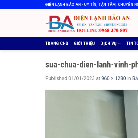
Skip
ĐIỆN LẠNH BẢO AN - UY TÍN, TẬN TÂM, CHUYÊN N
to
content
TRANG CHỦ
GIỚI THIỆU
DỊCH VỤ
TIN T
sua-chua-dien-lanh-vinh-p
Published
01/01/2023
at
960 × 1280
in
Bả