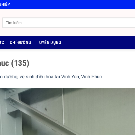
GHIỆP
ỨC
CHỈ ĐƯỜNG
TUYỂN DỤNG
huc (135)
o dưỡng, vệ sinh điều hòa tại Vĩnh Yên, Vĩnh Phúc