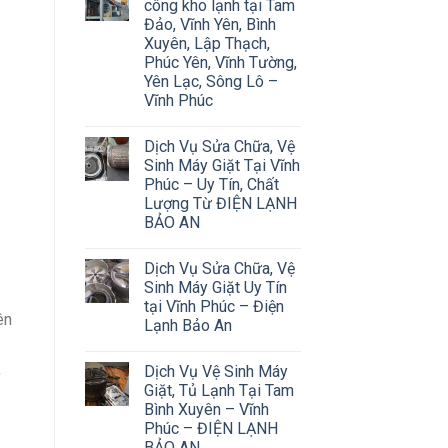
công kho lạnh tại Tam
Đảo, Vĩnh Yên, Bình
Xuyên, Lập Thạch,
Phúc Yên, Vĩnh Tường,
Yên Lạc, Sông Lô –
Vĩnh Phúc
Dịch Vụ Sửa Chữa, Vệ
Sinh Máy Giặt Tại Vĩnh
Phúc – Uy Tín, Chất
Lượng Từ ĐIỆN LẠNH
BẢO AN
Dịch Vụ Sửa Chữa, Vệ
Sinh Máy Giặt Uy Tín
tại Vĩnh Phúc – Điện
ên
Lạnh Bảo An
,
Dịch Vụ Vệ Sinh Máy
Giặt, Tủ Lạnh Tại Tam
Bình Xuyên – Vĩnh
Phúc – ĐIỆN LẠNH
BẢO AN