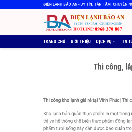
Skip
ĐIỆN LẠNH BẢO AN - UY TÍN, TẬN TÂM, CHUYÊN N
to
content
TRANG CHỦ
GIỚI THIỆU
DỊCH VỤ
TIN T
Thi công, lắ
Thi công kho lạnh giá rẻ tại Vĩnh Phúc| Thi
Kho lạnh bảo quản thực phẩm là một trong nh
thị và hệ thống chế biến thực phẩm đông lạ
phẩm tươi sống này cần được bảo quản tro