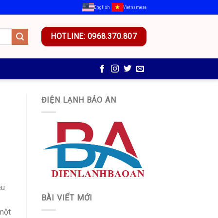
English
Vietnamese
HOTLINE: 0968.370.807
ĐIỆN LẠNH BẢO AN
êu
BÀI VIẾT MỚI
một