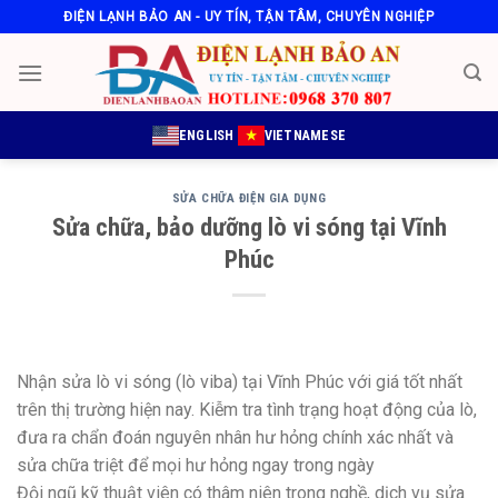
Skip
ĐIỆN LẠNH BẢO AN - UY TÍN, TẬN TÂM, CHUYÊN NGHIỆP
to
content
ENGLISH
VIETNAMESE
SỬA CHỮA ĐIỆN GIA DỤNG
Sửa chữa, bảo dưỡng lò vi sóng tại Vĩnh
Phúc
Nhận sửa lò vi sóng (lò viba) tại Vĩnh Phúc với giá tốt nhất
trên thị trường hiện nay. Kiễm tra tình trạng hoạt động của lò,
đưa ra chẩn đoán nguyên nhân hư hỏng chính xác nhất và
sửa chữa triệt để mọi hư hỏng ngay trong ngày
Đội ngũ kỹ thuật viên có thâm niên trong nghề, dịch vụ sửa