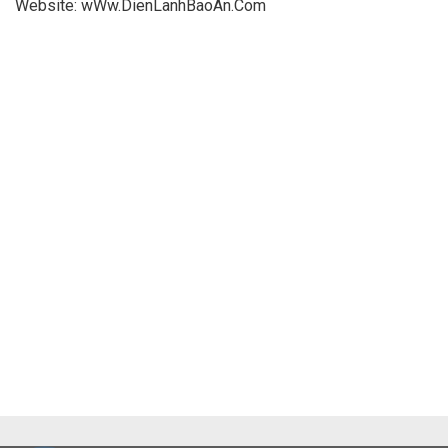
Website: wWw.DienLanhBaoAn.Com