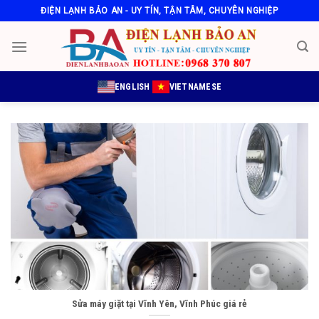
Skip
ĐIỆN LẠNH BẢO AN - UY TÍN, TẬN TÂM, CHUYÊN NGHIỆP
to
content
ENGLISH
VIETNAMESE
Sửa máy giặt tại Vĩnh Yên, Vĩnh Phúc giá rẻ