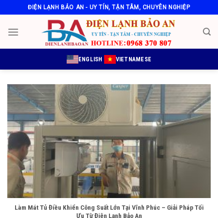
Skip
ĐIỆN LẠNH BẢO AN - UY TÍN, TẬN TÂM, CHUYÊN NGHIỆP
to
content
ENGLISH
VIETNAMESE
Làm Mát Tủ Điều Khiển Công Suất Lớn Tại Vĩnh Phúc – Giải Pháp Tối
Ưu Từ Điện Lạnh Bảo An