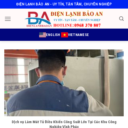
Skip
ĐIỆN LẠNH BẢO AN - UY TÍN, TẬN TÂM, CHUYÊN NGHIỆP
to
content
ENGLISH
VIETNAMESE
DỊch vụ Làm Mát Tủ Điều Khiển Công Suất Lớn Tại Các Khu Công
Nghiệp Vĩnh Phúc